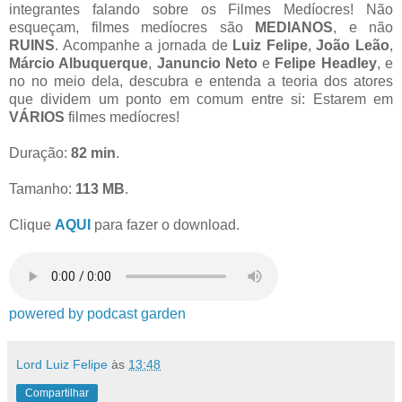
integrantes falando sobre os Filmes Medíocres!
Não
esqueçam,
filmes medíocres são
MEDIANOS
, e não
RUINS
. Acompanhe a jornada de
Luiz Felipe
,
João Leão
,
Márcio Albuquerque
,
Januncio Neto
e
Felipe Headley
, e
no no meio dela,
descubra
e entenda a teoria
dos atores
que dividem um ponto em comum entre si: Estarem em
VÁRIOS
filmes medíocres!
Duração:
82 min
.
Tamanho:
113 MB
.
Clique
AQUI
para fazer o download.
powered by podcast garden
Lord Luiz Felipe
às
13:48
Compartilhar