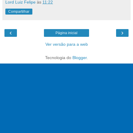
Lord Luiz Felipe
às
11:22
Compartilhar
‹
›
Página inicial
Ver versão para a web
Tecnologia do
Blogger
.